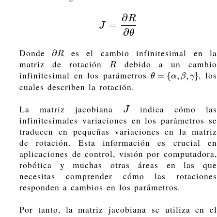
∂
R
=
J
=
∂
R
∂
θ
J
∂
θ
Donde
es el cambio infinitesimal en l
∂
R
∂
R
matriz de rotación
debido a un cambi
R
R
infinitesimal en los parámetros
, lo
θ
=
{
α
,
β
,
γ
}
=
{
,
,
}
θ
α
β
γ
cuales describen la rotación.
La matriz jacobiana
indica cómo las
J
J
infinitesimales variaciones en los parámetros se
traducen en pequeñas variaciones en la matriz
de rotación. Esta información es crucial en
aplicaciones de control, visión por computadora,
robótica y muchas otras áreas en las que
necesitas comprender cómo las rotaciones
responden a cambios en los parámetros.
Por tanto, la matriz jacobiana se utiliza en el