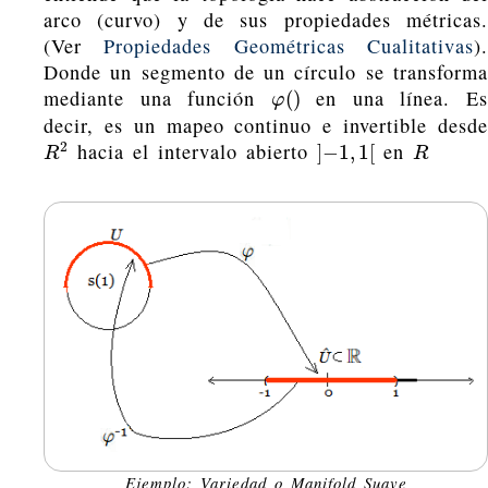
arco (curvo) y de sus propiedades métricas.
(Ver
Propiedades Geométricas Cualitativas
)
Donde un segmento de un círculo se transforma
mediante una función
en una línea. Es
φ
(
)
(
)
φ
decir, es un mapeo continuo e invertible desde
hacia el intervalo abierto
en
2
R
2
]
−
1
,
1
[
R
]
−
1
,
1
[
R
R
Ejemplo: Variedad o Manifold Suave