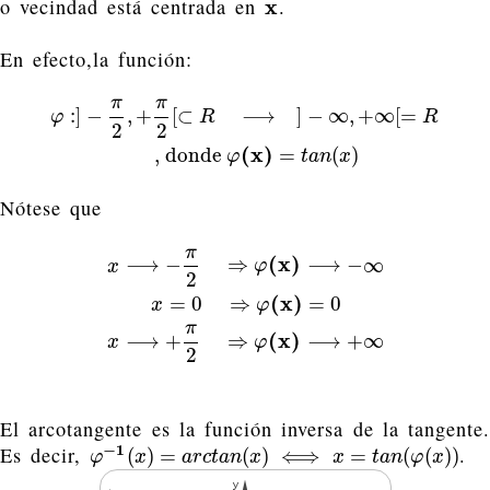
o vecindad está centrada en
.
x
x
En efecto,la función:
π
π
φ
:
]
−
π
2
,
+
π
2
[
⊂
R
⟶
]
−
∞
,
+
∞
[
=
R
, donde
φ
(
x
)
=
t
a
n
(
x
)
:
]
−
,
+
[
⊂
⟶
]
−
∞
,
+
∞
[
=
φ
R
R
2
2
(
x
)
, donde
=
(
)
φ
t
a
n
x
Nótese que
π
x
⟶
−
π
2
⇒
φ
(
x
)
⟶
−
∞
x
=
0
⇒
φ
(
x
)
=
0
x
⟶
+
π
2
⇒
φ
(
x
)
⟶
+
∞
(
x
)
⟶
−
⇒
⟶
−
∞
x
φ
2
(
x
)
=
0
⇒
=
0
x
φ
π
(
x
)
⟶
+
⇒
⟶
+
∞
x
φ
2
El arcotangente es la función inversa de la tangente.
−
1
Es decir,
.
φ
−
1
(
x
)
=
a
r
c
t
a
n
(
x
)
⟺
x
=
t
a
n
(
φ
(
x
)
)
(
)
=
(
)
⟺
=
(
(
)
)
φ
x
a
r
c
t
a
n
x
x
t
a
n
φ
x