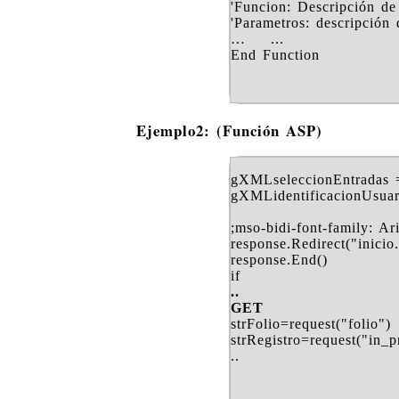
'Funcion: Descripción de
'Parametros: descripción 
… ...
End Function
Ejemplo2: (Función ASP)
gXMLseleccionEntradas =
gXMLidentificacionUsuari
;mso-bidi-font-family: Ar
response.Redirect("inicio
response.End()
if
..
GET
strFolio=request("folio")
strRegistro=request("in_p
..