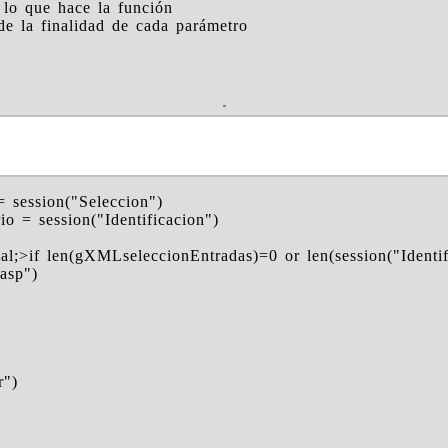
 lo que hace la función
de la finalidad de cada parámetro
 session("Seleccion")
o = session("Identificacion")
ial;>if len(gXMLseleccionEntradas)=0 or len(session("Identi
.asp")
r")