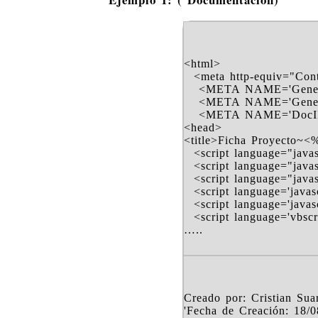
<html>
<meta http-equiv="Conte
<META NAME='Generat
<META NAME='Generat
<META NAME='DocIR
<head>
<title>Ficha Proyecto~<
<script language="javasc
<script language="javasc
<script language="javasc
<script language='javascr
<script language='javascr
<script language='vbscrip
…..
Creado por: Cristian Sua
'Fecha de Creación: 18/