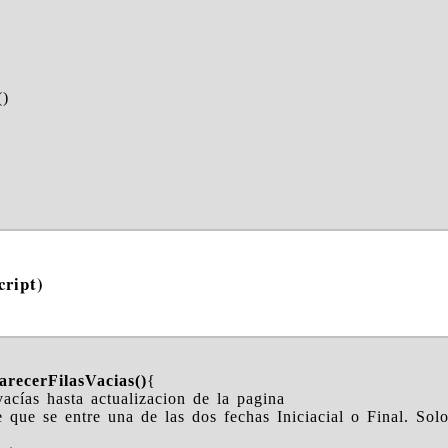
)
cript)
recerFilasVacias()
{
 vacías hasta actualizacion de la pagina
e que se entre una de las dos fechas Iniciacial o Final. So