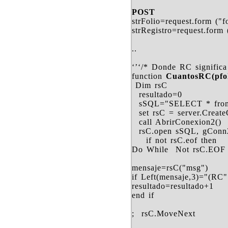
POST
strFolio=request.form ("f
strRegistro=request.form 
..
‘’‘/* Donde RC signific
function
CuantosRC(pfol
Dim rsC
resultado=0
sSQL="SELECT * from m
set rsC = server.Creat
call AbrirConexion2()
rsC.open sSQL, gConn
if not rsC.eof then
Do While Not rsC.EOF
mensaje=rsC("msg")
if Left(mensaje,3)="(RC"
resultado=resultado+1
end if
; rsC.MoveNext