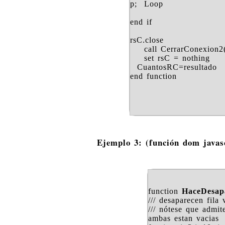
p; Loop
end if
rsC.close
call CerrarConexion2(
set rsC = nothing
CuantosRC=resultado
end function
Ejemplo 3: (función dom javas
function
HaceDesapa
/// desaparecen fila
/// nótese que admit
ambas estan vacias