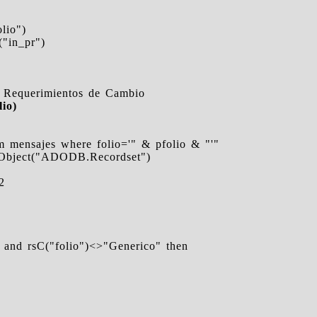
olio")
("in_pr")
a Requerimientos de Cambio
io)
ensajes where folio='" & pfolio & "'"
eObject("ADODB.Recordset")
2
 and rsC("folio")<>"Generico" then