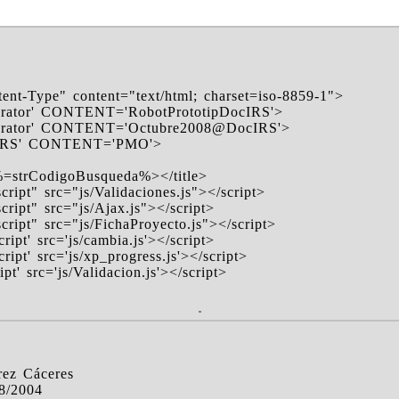
nt-Type" content="text/html; charset=iso-8859-1">
or' CONTENT='RobotPrototipDocIRS'>
or' CONTENT='Octubre2008@DocIRS'>
S' CONTENT='PMO'>
%=strCodigoBusqueda%></title>
ript" src="js/Validaciones.js"></script>
ript" src="js/Ajax.js"></script>
ript" src="js/FichaProyecto.js"></script>
ipt' src='js/cambia.js'></script>
ipt' src='js/xp_progress.js'></script>
t' src='js/Validacion.js'></script>
rez Cáceres
08/2004