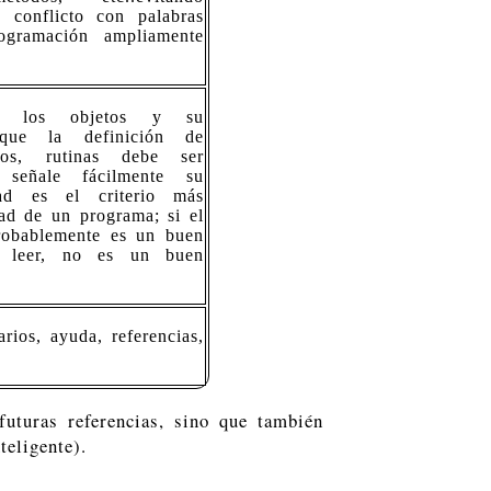
n conflicto con palabras
ogramación ampliamente
ente los objetos y su
 que la definición de
etos, rutinas debe ser
señale fácilmente su
dad es el criterio más
dad de un programa; si el
probablemente es un buen
de leer, no es un buen
arios, ayuda, referencias,
futuras referencias, sino que también
eligente).