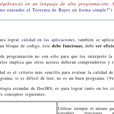
algebraicas en un lenguaje de alta programación: 
mo entender el Teorema de Bayes en forma simple?"
)
para lograr
calidad en las aplicaciones
, también se aplic
debe funcionar,
ser efici
 un bloque de código, éste
debe
 de programación no son sólo para que los interprete la
los implica que otros actores deberán comprenderlos y re
idad es el criterio más sencillo para evaluar la calidad d
grama; si es difícil de leer, no es un buen programa. (V
nología estándar de DocIRS, es para lograr tanto en los c
es conceptos siguientes:
Utilizar siempre el mismo pa
variables, funciones, m