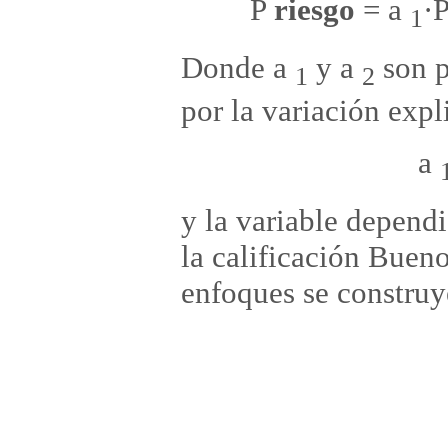
P
riesgo
=
a
·
1
Donde a
y a
son p
1
2
por la variación expl
a
y la variable dependi
la calificación Bue
enfoques se construy