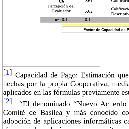
X61
Calificaci
C6
Percepción del
Califi
Evaluador
X62
Descripti
6=0.1
0.1
α
Factor de Capacidad de
[1]
Capacidad de Pago: Estimación que s
hechas por la propia Cooperativa, media
aplicados en las fórmulas previamente est
[2]
“El denominado “Nuevo Acuerdo de
Comité de Basilea y más conocido com
adopción de aplicaciones informáticas c