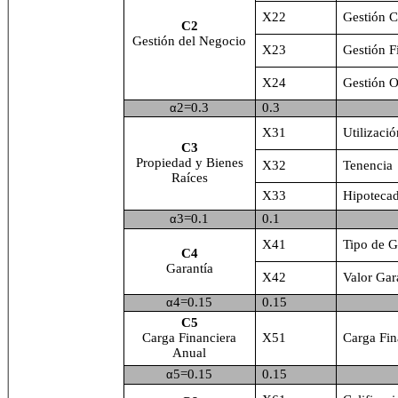
X22
Gestión C
C2
Gestión del Negocio
X23
Gestión F
X24
Gestión O
2=0.3
0.3
α
X31
Utilizaci
C3
Propiedad y Bienes
X32
Tenencia
Raíces
X33
Hipoteca
3=0.1
0.1
α
X41
Tipo de G
C4
Garantía
X42
Valor Gar
4=0.15
0.15
α
C5
Carga Financiera
X51
Carga Fin
Anual
5=0.15
0.15
α