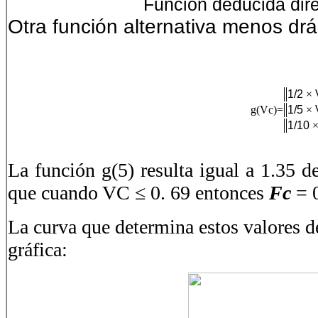
Función deducida dire
Otra función alternativa menos drá
1/2
×
g(Vc)=
1/5
×
1/10
La función g(5) resulta igual a 1.35 
que cuando VC ≤ 0. 69 entonces
Fc
= 
La curva que determina estos valores de
gráfica: