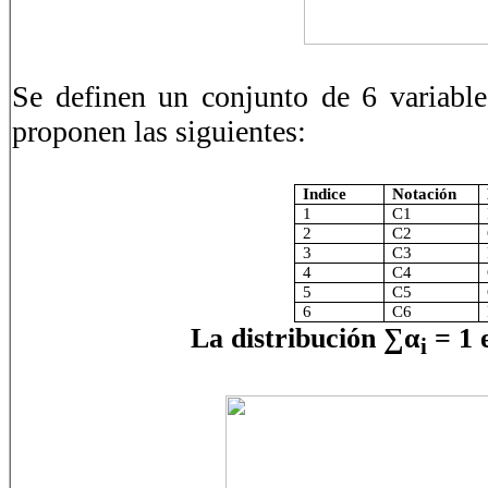
Se definen un conjunto de 6 variabl
proponen las siguientes:
Indice
Notación
1
C1
2
C2
3
C3
4
C4
5
C5
6
C6
La distribución ∑α
= 1 e
i