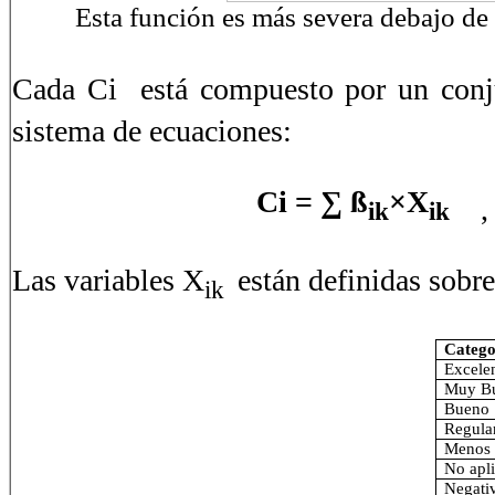
Esta función es más severa debajo de
Cada Ci está compuesto por un conj
sistema de ecuaciones:
Ci = ∑ ß
×
X
ik
ik
Las variables X
están definidas sobre
ik
Catego
Excele
Muy B
Bueno
Regula
Menos 
No apl
Negati